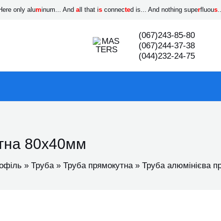
Here only alu
m
inum... And
a
ll that i
s
connec
te
d is... And nothing supe
r
fluou
s
.
(067)243-85-80
(067)244-37-38
(044)232-24-75
утна 80х40мм
офіль
Труба
Труба прямокутна
Труба алюмінієва п