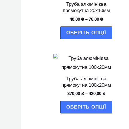
має
Труба алюмінієва
кілька
прямокутна 20х10мм
варіант
48,00
₴
–
76,00
₴
Параме
ОБЕРІТЬ ОПЦІЇ
можна
вибрат
на
Цей
сторінц
товар
товару
має
Труба алюмінієва
кілька
прямокутна 100х20мм
варіант
370,00
₴
–
420,00
₴
Параме
ОБЕРІТЬ ОПЦІЇ
можна
вибрат