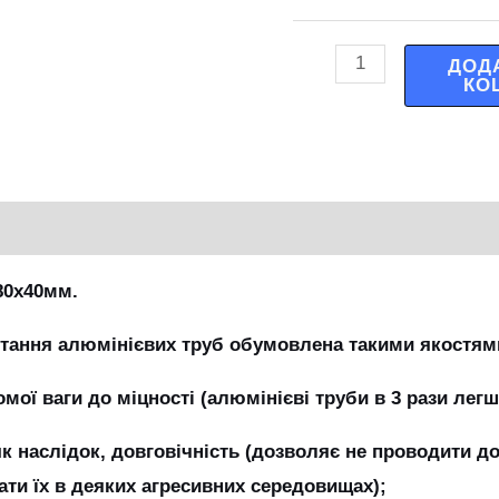
ДОД
КО
80х40мм.
стання алюмінієвих труб обумовлена такими якостям
мої ваги до міцності (алюмінієві труби в 3 рази легші
, як наслідок, довговічність (дозволяє не проводити 
ати їх в деяких агресивних середовищах);