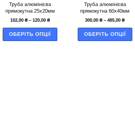
має
м
Труба алюмінієва
Труба алюмінієва
кілька
к
прямокутна 25х20мм
прямокутна 60х40мм
ів.
варіантів.
в
102,00
₴
–
120,00
₴
300,00
₴
–
485,00
₴
три
Параметри
П
ОБЕРІТЬ ОПЦІЇ
ОБЕРІТЬ ОПЦІЇ
можна
м
и
вибрати
в
на
н
і
сторінці
с
товару
т
ів.
три
и