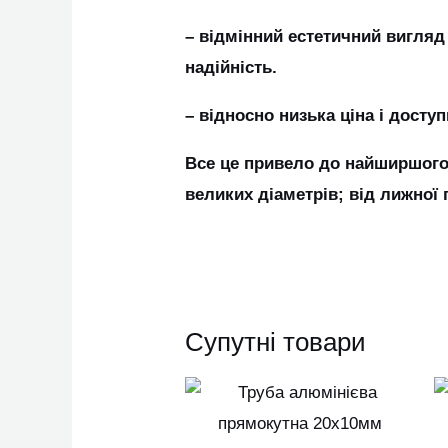
– відмінний естетичний вигляд 
надійність.
– відносно низька ціна і досту
Все це привело до найширшого 
великих діаметрів; від лижної 
Супутні товари
Цей
товар