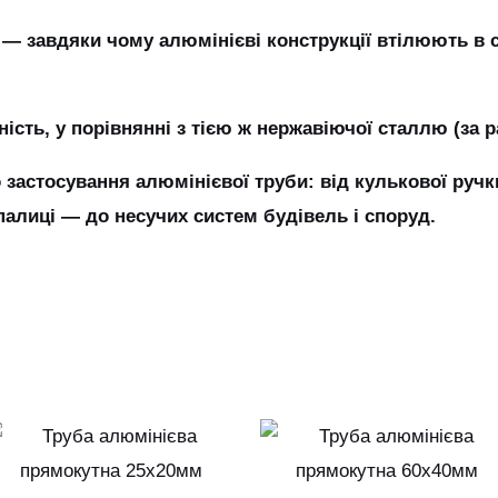
― завдяки чому алюмінієві конструкції втілюють в со
пність, у порівнянні з тією ж нержавіючої сталлю (за 
застосування алюмінієвої труби: від кулькової ручк
палиці ― до несучих систем будівель і споруд.
Цей
товар
т