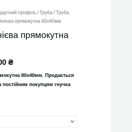
дартний профіль
/
Труба
/
Труба
мінієва прямокутна 80х40мм
нієва прямокутна
00
₴
ямокутна 80х40мм. Продається
а постійним покупцям гнучка