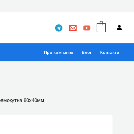
..
0
Про компанію
Блог
Контакти
рямокутна 80х40мм