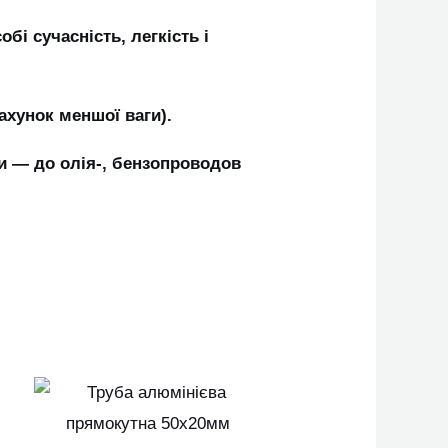
бі сучасність, легкість і
рахунок меншої ваги).
и ― до олія-, бензопроводов
Цей
Цей
овар
товар