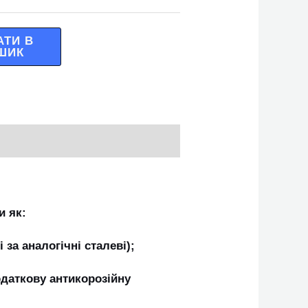
АТИ В
ШИК
и як:
 за аналогічні сталеві);
додаткову антикорозійну