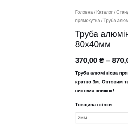
Труба
Головна
/
Каталог
/
Стан
прямокутна
/ Труба алю
алюмінієва
прямокутна
Труба алюмі
80х40мм
80х40мм
кількість
370,00
₴
–
870,
Труба алюмінієва пр
кратно 3м. Оптовим т
система знижок!
Товщина стінки