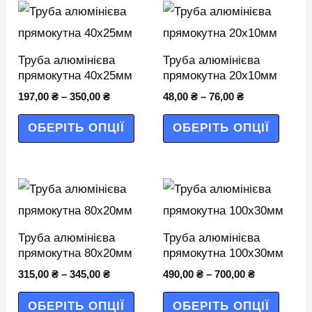
Цей
Цей
товар
товар
має
має
Труба алюмінієва
Труба алюмінієва
кілька
кілька
прямокутна 40х25мм
прямокутна 20х10мм
варіантів.
варіан
197,00
₴
–
350,00
₴
48,00
₴
–
76,00
₴
Параметри
Парам
ОБЕРІТЬ ОПЦІЇ
ОБЕРІТЬ ОПЦІЇ
можна
можн
вибрати
вибра
на
на
Цей
Цей
сторінці
сторін
товар
товар
товару
товар
має
має
Труба алюмінієва
Труба алюмінієва
кілька
кілька
прямокутна 80х20мм
прямокутна 100х30мм
варіантів.
варіан
315,00
₴
–
345,00
₴
490,00
₴
–
700,00
₴
Параметри
Парам
ОБЕРІТЬ ОПЦІЇ
ОБЕРІТЬ ОПЦІЇ