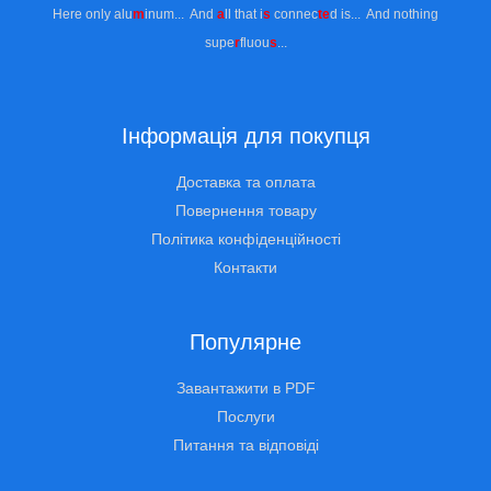
Here only alu
m
inum... And
a
ll that i
s
connec
te
d is... And nothing
supe
r
fluou
s
...
Інформація для покупця
Доставка та оплата
Повернення товару
Політика конфіденційності
Контакти
Популярне
Завантажити в PDF
Послуги
Питання та відповіді