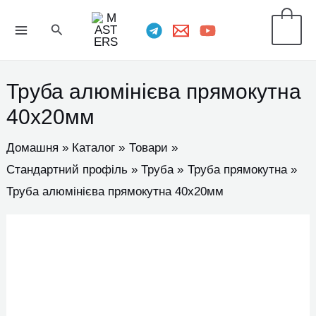
Перейти
MAIN
Пошук
0
до
MENU
вмісту
Труба алюмінієва прямокутна
40х20мм
Домашня
Каталог
Товари
Стандартний профіль
Труба
Труба прямокутна
Труба алюмінієва прямокутна 40х20мм
Труба
алюмінієва
прямокутна
40х20мм