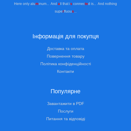
Here only alu
m
inum... And
a
ll that i
s
connec
te
d is... And nothing
supe
r
fluou
s
...
Інформація для покупця
Доставка та оплата
Повернення товару
Політика конфіденційності
Контакти
Популярне
Завантажити в PDF
Послуги
Питання та відповіді