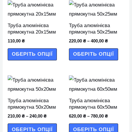
Цей
Цей
товар
товар
має
має
Труба алюмінієва
Труба алюмінієва
кілька
кілька
прямокутна 20х15мм
прямокутна 50х25мм
варіантів.
варіан
110,00
₴
220,00
₴
–
400,00
₴
Параметри
Парам
ОБЕРІТЬ ОПЦІЇ
ОБЕРІТЬ ОПЦІЇ
можна
можн
вибрати
вибра
на
на
Цей
Цей
сторінці
сторін
товар
товар
товару
товар
має
має
Труба алюмінієва
Труба алюмінієва
кілька
кілька
прямокутна 50х20мм
прямокутна 60х50мм
варіантів.
варіан
210,00
₴
–
240,00
₴
620,00
₴
–
780,00
₴
Параметри
Парам
ОБЕРІТЬ ОПЦІЇ
ОБЕРІТЬ ОПЦІЇ