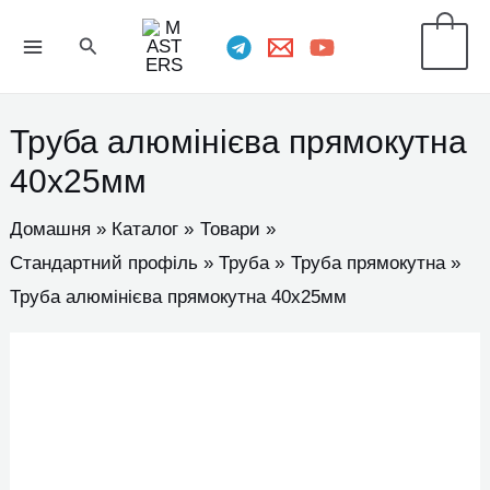
Перейти
MAIN
Пошук
0
до
MENU
вмісту
Труба алюмінієва прямокутна
40х25мм
Домашня
Каталог
Товари
Стандартний профіль
Труба
Труба прямокутна
Труба алюмінієва прямокутна 40х25мм
Труба
алюмінієва
прямокутна
40х25мм