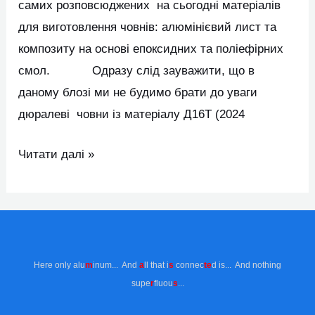
самих розповсюджених на сьогодні матеріалів
для виготовлення човнів: алюмінієвий лист та
композиту на основі епоксидних та поліефірних
смол. Одразу слід зауважити, що в
даному блозі ми не будимо брати до уваги
дюралеві човни із матеріалу Д16Т (2024
Читати далі »
Here only alu
m
inum... And
a
ll that i
s
connec
te
d is... And nothing
supe
r
fluou
s
...