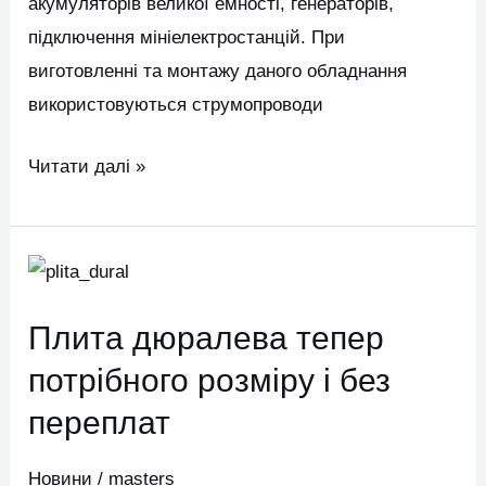
акумуляторів великої емності, генераторів,
підключення мініелектростанцій. При
виготовленні та монтажу даного обладнання
використовуються струмопроводи
Читати далі »
Плита
дюралева
Плита дюралева тепер
тепер
потрібного
потрібного розміру і без
розміру
переплат
і
без
Новини
/
masters