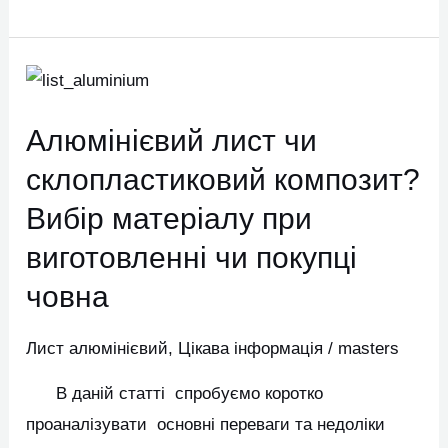
Алюмінієвий
лист
Алюмінієвий лист чи
чи
склопластиковий
склопластиковий композит?
композит?
Вибір матеріалу при
Вибір
виготовленні чи покупці
матеріалу
човна
при
виготовленні
Лист алюмінієвий
,
Цікава інформація
/
masters
чи
покупці
В даній статті спробуємо коротко
човна
проаналізувати основні переваги та недоліки