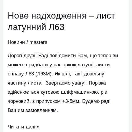
надходження
Нове надходження – лист
–
лист
латунний Л63
латунний
Новини
/
masters
Л63
Дорогі друзі! Раді повідомити Вам, що тепер ви
можете придбати у нас також латунні листи
сплаву Л63 (Л63М). Як цілі, так і довільну
частину листа. Звертаємо увагу! Порізка
здійснюється кутовою шліфмашинкою, різ
чорновий, з припуском +3-5мм. Будемо раді
Вашим замовленням.
Читати далі »