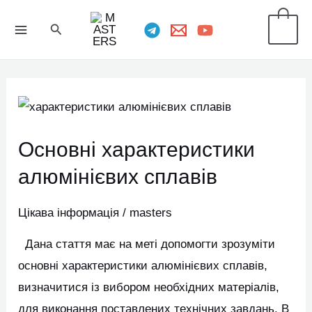
Перейти
MAIN
Пошук
0
до
MENU
вмісту
Основні
характеристики
Основні характеристики
алюмінієвих
сплавів
алюмінієвих сплавів
Цікава інформація
/
masters
Дана стаття має на меті допомогти зрозуміти
основні характеристики алюмінієвих сплавів,
визначитися із вибором необхідних матеріалів,
для виконання поставлених технічних завдань. В