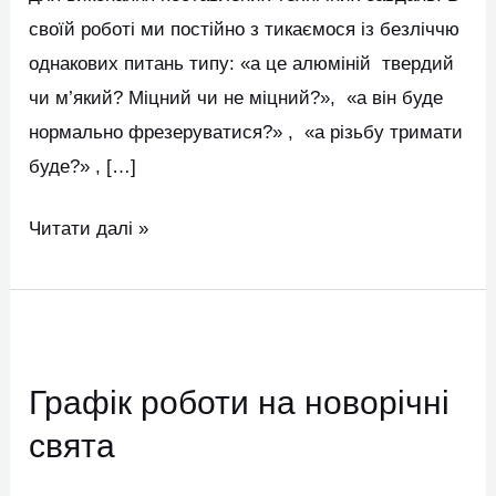
своїй роботі ми постійно з тикаємося із безліччю
однакових питань типу: «а це алюміній твердий
чи м’який? Міцний чи не міцний?», «а він буде
нормально фрезеруватися?» , «а різьбу тримати
буде?» , […]
Читати далі »
Графік
роботи
Графік роботи на новорічні
на
новорічні
свята
свята