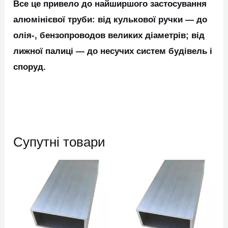
Все це привело до найширшого застосування
алюмінієвої труби: від кулькової ручки ― до
олія-, бензопроводов великих діаметрів; від
лижної палиці ― до несучих систем будівель і
споруд.
Супутні товари
Цей
Цей
товар
товар
має
має
кілька
кілька