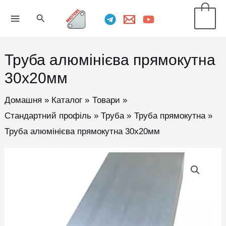
Перейти
MAIN
Пошук
0
до
MENU
вмісту
Труба алюмінієва прямокутна
30х20мм
Домашня
Каталог
Товари
Стандартний профіль
Труба
Труба прямокутна
Труба алюмінієва прямокутна 30х20мм
Труба
алюмінієва
прямокутна
30х20мм
кількість