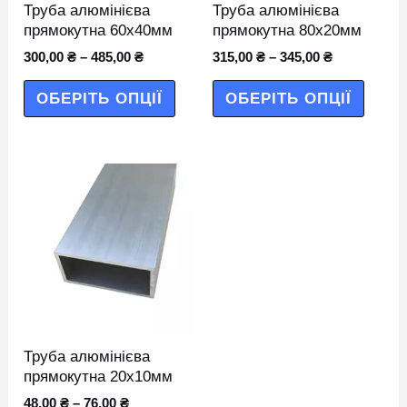
Труба алюмінієва
Труба алюмінієва
вибрати
вибра
прямокутна 60х40мм
прямокутна 80х20мм
на
на
300,00
₴
–
485,00
₴
315,00
₴
–
345,00
₴
сторінці
сторін
ОБЕРІТЬ ОПЦІЇ
ОБЕРІТЬ ОПЦІЇ
товару
товар
Цей
товар
має
кілька
варіантів.
Параметри
можна
Труба алюмінієва
вибрати
прямокутна 20х10мм
на
48,00
₴
–
76,00
₴