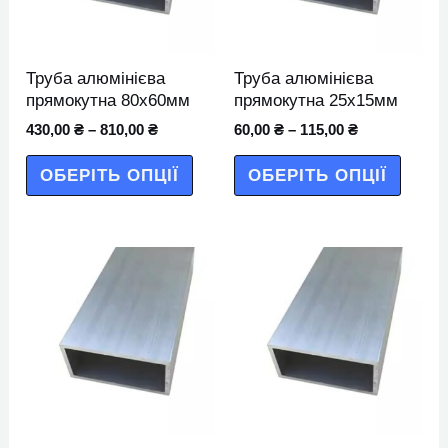
варіантів.
варіан
Параметри
Парам
можна
можн
Труба алюмінієва
Труба алюмінієва
вибрати
вибра
прямокутна 80х60мм
прямокутна 25х15мм
на
на
430,00
₴
–
810,00
₴
60,00
₴
–
115,00
₴
сторінці
сторін
ОБЕРІТЬ ОПЦІЇ
ОБЕРІТЬ ОПЦІЇ
товару
товар
Цей
Цей
товар
товар
має
має
кілька
кілька
варіантів.
варіан
Параметри
Парам
можна
можн