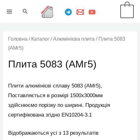
Перейти
MAIN
Пошук
0
до
MENU
вмісту
Головна
/
Каталог
/
Алюмінієва плита
/ Плита 5083
(АМг5)
Плита 5083 (АМг5)
Плити алюмінієві сплаву 5083 (АМг5),
Поставляється в розмірі 1500х3000мм
здійснюємо порізку по ширині. Продукція
сертифікована згідно EN10204-3.1
Відображаються усі з 13 результатів