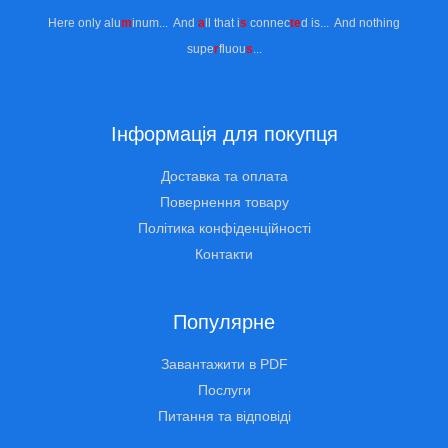
Here only alu
m
inum... And
a
ll that i
s
connec
te
d is... And nothing
supe
r
fluou
s
...
Інформація для покупця
Доставка та оплата
Повернення товару
Політика конфіденційності
Контакти
Популярне
Завантажити в PDF
Послуги
Питання та відповіді