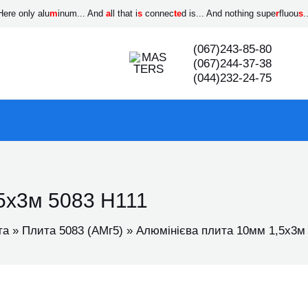
Here only alu
m
inum... And
a
ll that i
s
connec
te
d is... And nothing supe
r
fluou
s
.
(067)243-85-80
(067)244-37-38
(044)232-24-75
5х3м 5083 Н111
та
Плита 5083 (АМг5)
Алюмінієва плита 10мм 1,5х3м