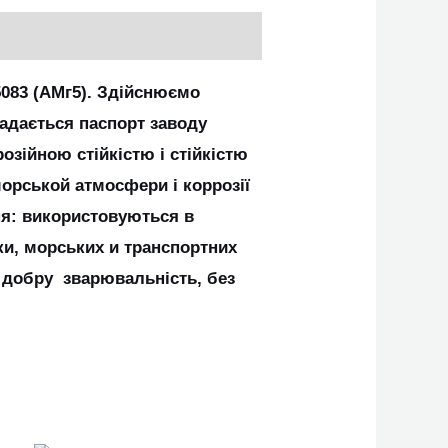
5083 (АМг5). Здійснюємо
надається паспорт заводу
озійною стійкістю і стійкістю
орськой атмосфери і коррозії
ня: використовуються в
ки, морських и транспортних
є добру зварювальність, без