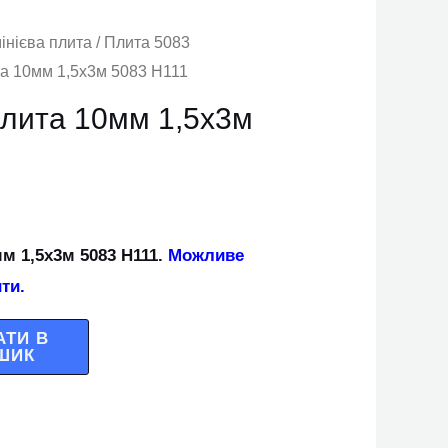
інієва плита
/
Плита 5083
та 10мм 1,5х3м 5083 Н111
плита 10мм 1,5х3м
м 1,5х3м 5083 Н111.
Можливе
ти.
АТИ В
ШИК