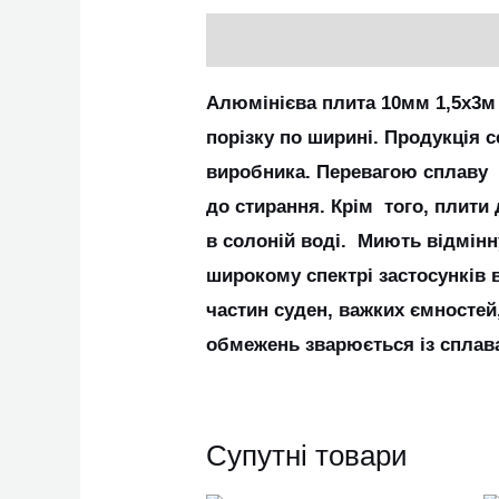
Опис
Алюмінієва плита 10мм 1,5х3м 
порізку по ширині. Продукція с
виробника. Перевагою сплаву 5
до стирання. Крім того, плити
в солоній воді. Миють відмін
широкому спектрі застосунків 
частин суден, важких ємностей
обмежень зварюється із сплавам
Супутні товари