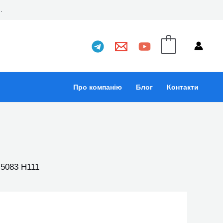
..
0
Про компанію
Блог
Контакти
 5083 Н111