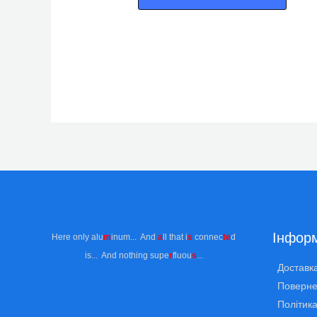
Інформ
Here only alu
m
inum... And
a
ll that i
s
connec
te
d
is... And nothing supe
r
fluou
s
...
Доставка
Поверне
Політика