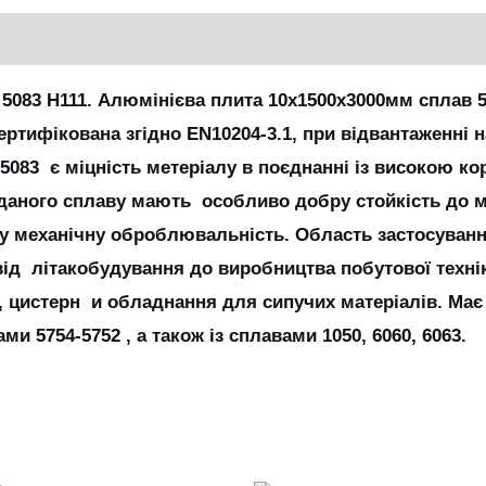
5083 Н111. Алюмінієва плита 10х1500х3000мм сплав 
ертифікована згідно EN10204-3.1, при відвантаженні 
083 є міцність метеріалу в поєднанні із високою кор
 даного сплаву мають особливо добру стойкість до м
ну механічну оброблювальність. Область застосуван
від літакобудування до виробництва побутової техні
, цистерн и обладнання для сипучих матеріалів. Ма
и 5754-5752 , а також із сплавами 1050, 6060, 6063.