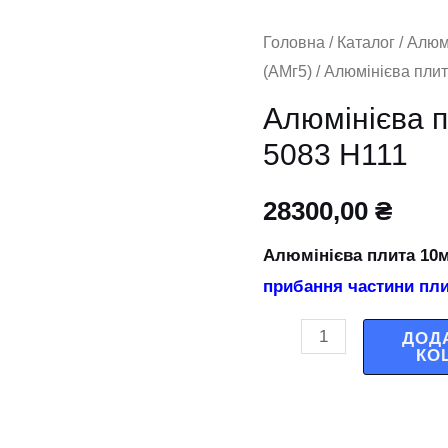
Алюмінієва
Головна
/
Каталог
/
Алюм
(АМг5)
/ Алюмінієва пли
плита
10мм
Алюмінієва 
1,5х3м
5083 Н111
5083
Н111
28300,00
₴
кількість
Алюмінієва плита 10м
прибання частини пли
ДОД
КО