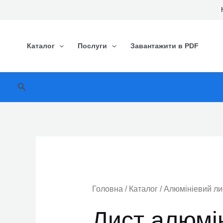
Перейти
до
вмісту
Каталог
Послуги
Завантажити в PDF
Пошук
Головна
/
Каталог
/
Алюмініевий ли
Лист алюмі