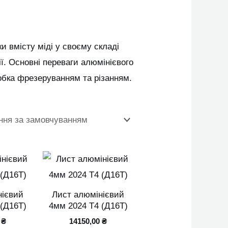
и вмісту міді у своєму складі
зії. Основні переваги алюмінієвого
робка фрезеруванням та різанням.
Цей
Цей
товар
товар
має
має
нієвий
Лист алюмінієвий
кілька
кілька
 (Д16Т)
4мм 2024 Т4 (Д16Т)
варіантів.
варіантів.
0
₴
14150,00
₴