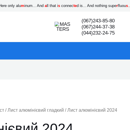
Here only alu
m
inum... And
a
ll that i
s
connec
te
d is... And nothing supe
r
fluou
s
.
(067)243-85-80
(067)244-37-38
(044)232-24-75
ст
/
Лист алюмінієвий гладкий
/ Лист алюмінієвий 2024
нієвий 2024