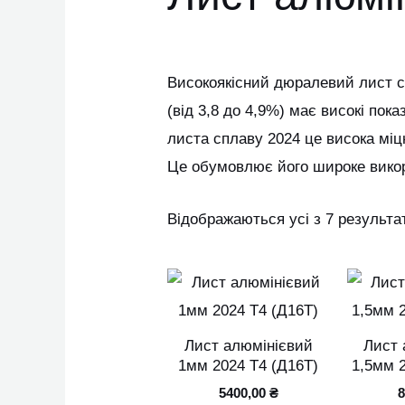
Високоякісний дюралевий лист сп
(від 3,8 до 4,9%) має високі пока
листа сплаву 2024 це висока міц
Це обумовлює його широке викор
Відображаються усі з 7 результа
Цей
товар
має
Лист алюмінієвий
Лист 
кілька
1мм 2024 Т4 (Д16Т)
1,5мм 2
варіантів.
5400,00
₴