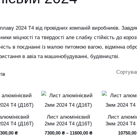
лаву 2024 Т4 від провідних компаній виробників. Завдяк
зники міцності та твердості але слабку стійкість до коро
ність в поєднанні із малою питомою вагою, відмінна об
истання в авіа та машинобудуванні, будівництві.
тів
Цей
Цей
товар
товар
має
має
алюмінієвий
Лист алюмінієвий
Лист алюмі
кілька
кілька
024 Т4 (Д16Т)
2мм 2024 Т4 (Д16Т)
3мм 2024 Т4
варіантів.
варіантів.
8300,00
₴
7300,00
₴
–
11600,00
₴
10750,0