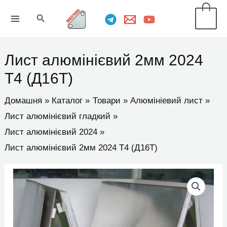
Перейти
MAIN
Пошук
0
до
MENU
вмісту
Лист алюмінієвий 2мм 2024
Т4 (Д16Т)
Домашня
Каталог
Товари
Алюмініевий лист
Лист алюмінієвий гладкий
Лист алюмінієвий 2024
Лист алюмінієвий 2мм 2024 Т4 (Д16Т)
Лист
алюмінієвий
2мм
2024