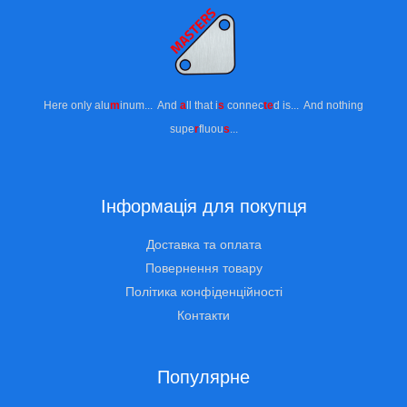
Here only alu
m
inum... And
a
ll that i
s
connec
te
d is... And nothing
supe
r
fluou
s
...
Інформація для покупця
Доставка та оплата
Повернення товару
Політика конфіденційності
Контакти
Популярне