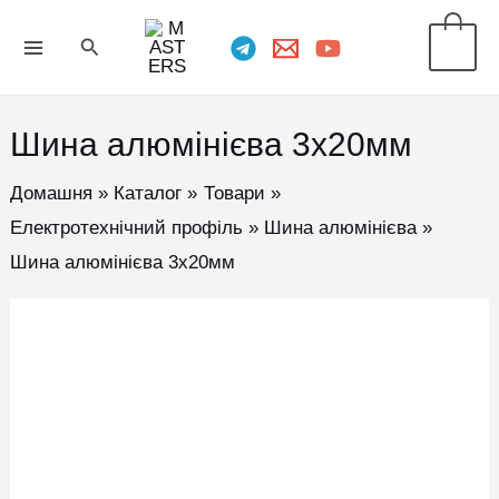
Перейти
MAIN
Пошук
0
до
MENU
вмісту
Шина алюмінієва 3х20мм
Домашня
Каталог
Товари
Електротехнічний профіль
Шина алюмінієва
Шина алюмінієва 3х20мм
Шина
алюмінієва
3х20мм
кількість