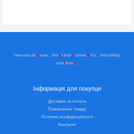
Here only alu
m
inum... And
a
ll that i
s
connec
te
d is... And nothing
supe
r
fluou
s
...
Інформація для покупця
Доставка та оплата
Повернення товару
Політика конфіденційності
Контакти