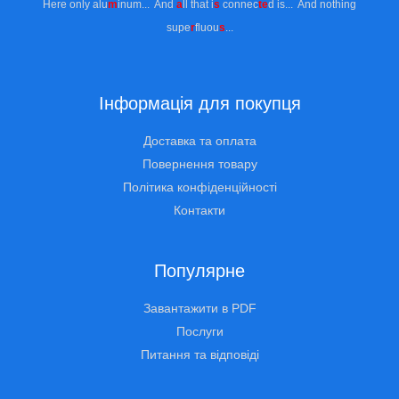
Here only alu
m
inum... And
a
ll that i
s
connec
te
d is... And nothing
supe
r
fluou
s
...
Інформація для покупця
Доставка та оплата
Повернення товару
Політика конфіденційності
Контакти
Популярне
Завантажити в PDF
Послуги
Питання та відповіді