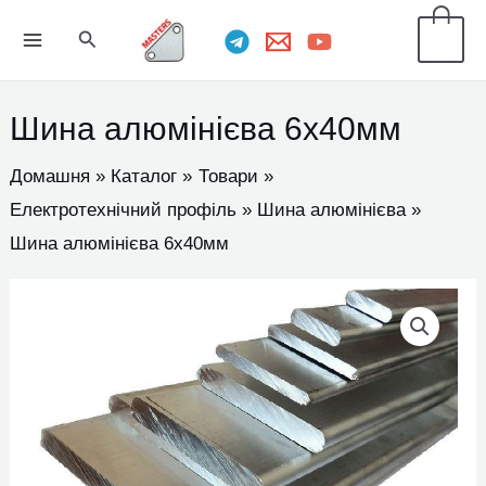
Перейти
MAIN
Пошук
0
до
MENU
вмісту
Шина алюмінієва 6х40мм
Домашня
Каталог
Товари
Електротехнічний профіль
Шина алюмінієва
Шина алюмінієва 6х40мм
Шина
алюмінієва
6х40мм
кількість