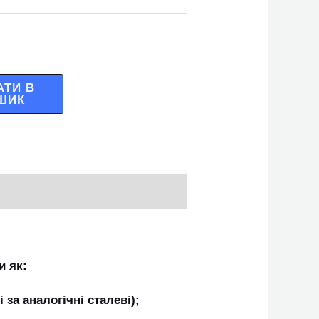
АТИ В
ШИК
и як:
 за аналогічні сталеві);