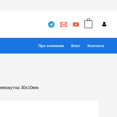
..
0
Про компанію
Блог
Контакти
рямокутна 30х10мм