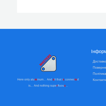
Інформ
Доставка
Поверне
Політика
Here only alu
m
inum... And
a
ll that i
s
connec
te
d
Контакт
is... And nothing supe
r
fluou
s
...