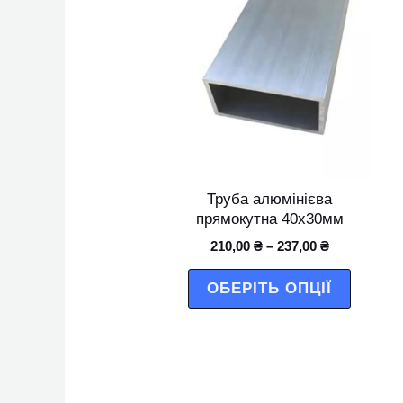
товар
має
кілька
варіант
Параме
можна
вибрат
Труба алюмінієва
на
прямокутна 40х30мм
сторінц
210,00
₴
–
237,00
₴
товару
ОБЕРІТЬ ОПЦІЇ