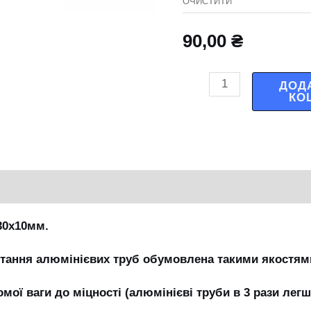
ОЧИСТИТИ
90,00
₴
ДОД
КО
30х10мм.
стання алюмінієвих труб обумовлена такими якостям
мої ваги до міцності (алюмінієві труби в 3 рази легші