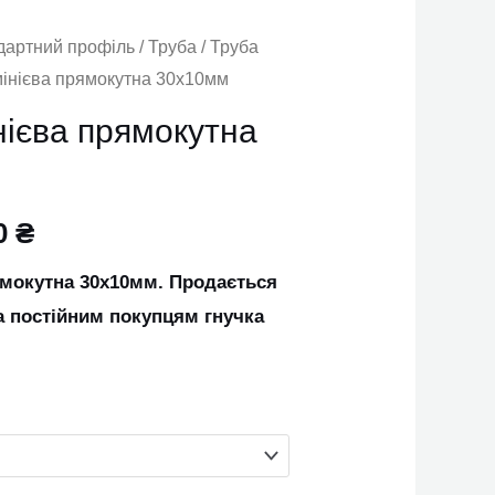
дартний профіль
/
Труба
/
Труба
мінієва прямокутна 30х10мм
нієва прямокутна
0
₴
ямокутна 30х10мм. Продається
а постійним покупцям гнучка