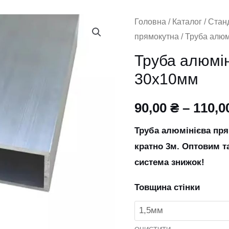
Труба
Головна
/
Каталог
/
Стан
прямокутна
/ Труба алю
алюмінієва
прямокутна
Труба алюмі
30х10мм
30х10мм
кількість
90,00
₴
–
110,0
Труба алюмінієва пр
кратно 3м. Оптовим т
система знижок!
Товщина стінки