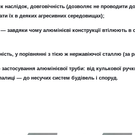
, як наслідок, довговічність (дозволяє не проводити 
ати їх в деяких агресивних середовищах);
― завдяки чому алюмінієві конструкції втілюють в со
пність, у порівнянні з тією ж нержавіючої сталлю (за 
застосування алюмінієвої труби: від кулькової ручк
палиці ― до несучих систем будівель і споруд.