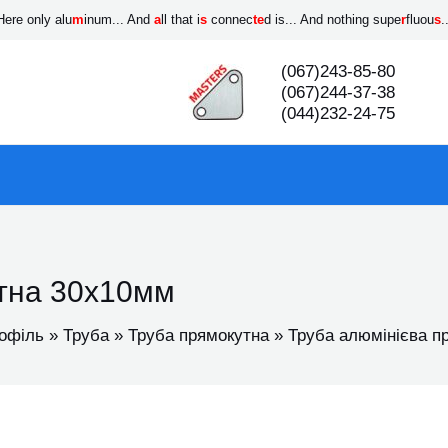
Here only alu
m
inum... And
a
ll that i
s
connec
te
d is... And nothing supe
r
fluou
s
.
(067)243-85-80
(067)244-37-38
(044)232-24-75
утна 30х10мм
офіль
Труба
Труба прямокутна
Труба алюмінієва п