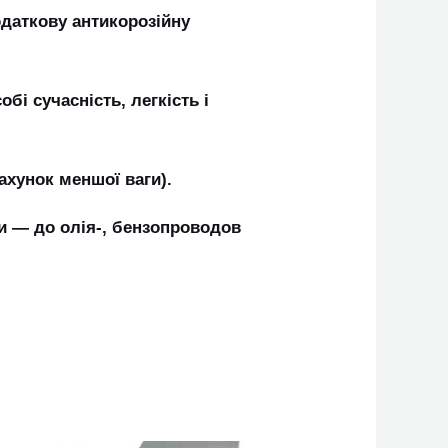
додаткову антикорозійну
бі сучасність, легкість і
рахунок меншої ваги).
и ― до олія-, бензопроводов