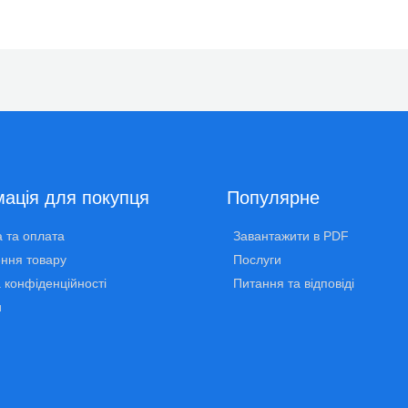
ація для покупця
Популярне
 та оплата
Завантажити в PDF
ння товару
Послуги
 конфіденційності
Питання та відповіді
и