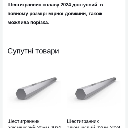
Шестигранник сплаву 2024 доступний в
повному розмірі мірної довжини, також
можлива порізка.
Супутні товари
Цей
Цей
товар
товар
має
має
кілька
кілька
варіантів.
варіан
Параметри
Парам
можна
можн
Шестигранник
Шестигранник
вибрати
вибра
алюмінієвий 30мм 2024
алюмінієвий 22мм 2024