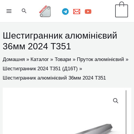
Перейти
MAIN
Пошук
0
до
MENU
вмісту
Шестигранник алюмінієвий
36мм 2024 Т351
Домашня
Каталог
Товари
Пруток алюмінієвий
Шестигранник 2024 Т351 (Д16Т)
Шестигранник алюмінієвий 36мм 2024 Т351
Шестигранник
алюмінієвий
36мм
2024
Т351