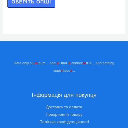
ОБЕРІТЬ ОПЦІЇ
Here only alu
m
inum... And
a
ll that i
s
connec
te
d is... And nothing
supe
r
fluou
s
...
Інформація для покупця
Доставка та оплата
Повернення товару
Політика конфіденційності