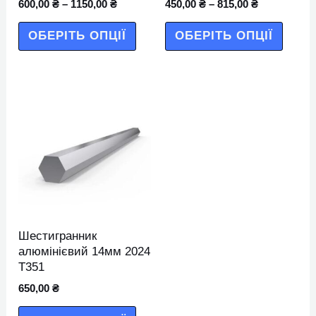
600,00
₴
–
1150,00
₴
450,00
₴
–
815,00
₴
сторінці
сторін
товару
товар
ОБЕРІТЬ ОПЦІЇ
ОБЕРІТЬ ОПЦІЇ
Цей
товар
має
кілька
варіантів.
Параметри
можна
Шестигранник
вибрати
алюмінієвий 14мм 2024
Т351
на
650,00
₴
сторінці
товару