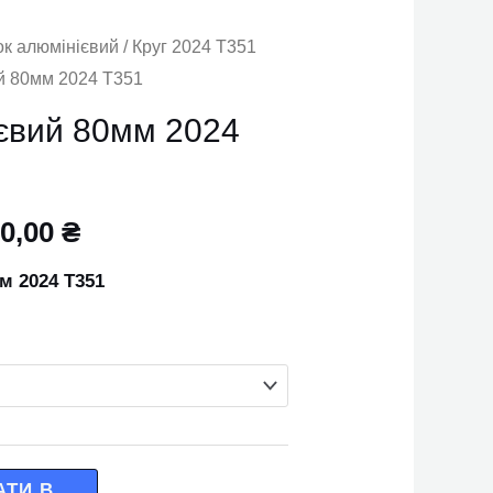
ок алюмінієвий
/
Круг 2024 Т351
ий 80мм 2024 Т351
ієвий 80мм 2024
0,00
₴
м 2024 Т351
АТИ В