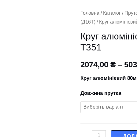
Круг
Головна
/
Каталог
/
Прут
(Д16Т)
/ Круг алюмінієв
алюмінієвий
80мм
Круг алюмін
2024
Т351
Т351
кількість
2074,00
₴
–
503
Круг алюмінієвий 80м
Довжина прутка
ДОД