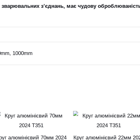
я зварювальних з’єднань, має чудову оброблюваніст
0mm, 1000mm
Цей
товар
т
має
м
руг алюмінієвий 70мм 2024
Круг алюмінієвий 22мм 20