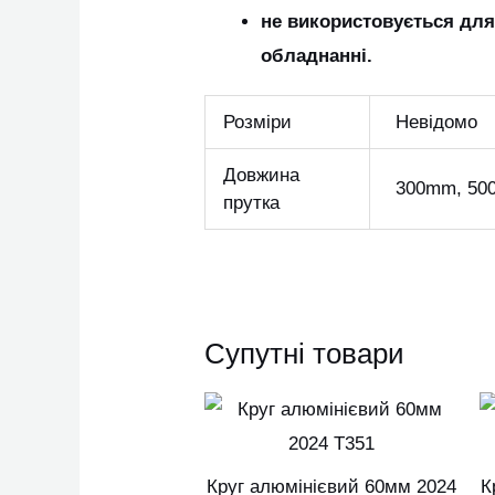
не використовується дл
обладнанні.
Розміри
Невідомо
Довжина
300mm, 50
прутка
Супутні товари
Цей
товар
має
Круг алюмінієвий 60мм 2024
К