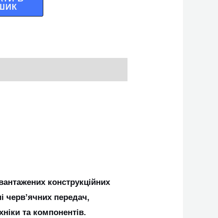
ШИК
вантажених конструкційних
і черв’ячних передач,
хніки та компонентів.