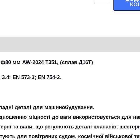
КО
ф80 мм AW-2024 Т351, (сплав Д16Т)
3.4; EN 573-3; EN 754-2.
ладні деталі для машинобудування.
дношенню міцності до ваги використовується для на
ерні та вали, що регулюють деталі клапанів, шестерн
ують для повітряних судом, космічної військової те