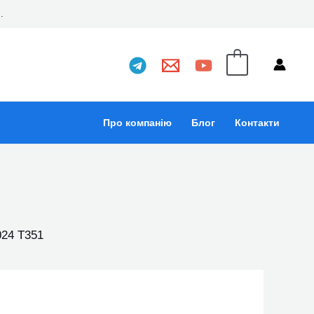
..
0
Про компанію
Блог
Контакти
024 Т351