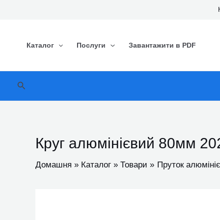
Перейти
до
вмісту
Каталог
Послуги
Завантажити в PDF
Пошук
Круг алюмінієвий 80мм 20
Домашня
Каталог
Товари
Пруток алюміні