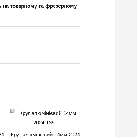
ь на токарному та фрезерному
Цей
Цей
овар
товар
ає
має
24
Круг алюмінієвий 14мм 2024