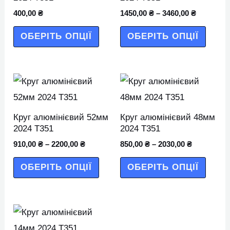
варіантів.
варіан
400,00
₴
1450,00
₴
–
3460,00
₴
Параметри
Парам
ОБЕРІТЬ ОПЦІЇ
ОБЕРІТЬ ОПЦІЇ
можна
можн
вибрати
вибра
на
на
Цей
Цей
сторінці
сторін
товар
товар
товару
товар
має
має
Круг алюмінієвий 52мм
Круг алюмінієвий 48мм
кілька
кілька
2024 Т351
2024 Т351
варіантів.
варіан
910,00
₴
–
2200,00
₴
850,00
₴
–
2030,00
₴
Параметри
Парам
ОБЕРІТЬ ОПЦІЇ
ОБЕРІТЬ ОПЦІЇ
можна
можн
вибрати
вибра
на
на
Цей
сторінці
сторін
товар