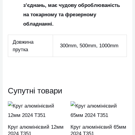
з’єднань, має чудову оброблюваність
на токарному та фрезерному
обладнанні.
Довжина
300mm, 500mm, 1000mm
прутка
Супутні товари
Цей
Цей
товар
товар
має
має
Круг алюмінієвий 12мм
Круг алюмінієвий 65мм
кілька
кілька
2024 Т351
2024 Т351