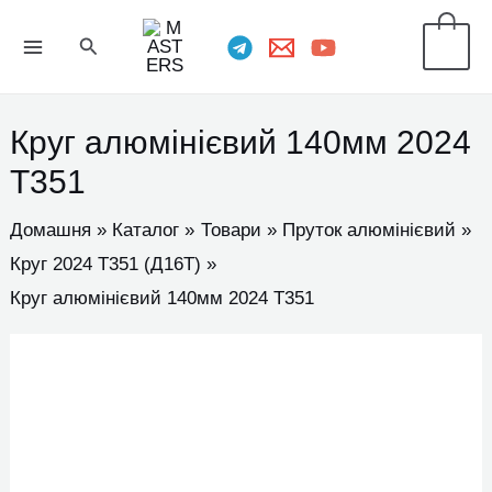
Перейти
MAIN
Пошук
0
до
MENU
вмісту
Круг алюмінієвий 140мм 2024
Т351
Домашня
Каталог
Товари
Пруток алюмінієвий
Круг 2024 Т351 (Д16Т)
Круг алюмінієвий 140мм 2024 Т351
Круг
алюмінієвий
140мм
2024