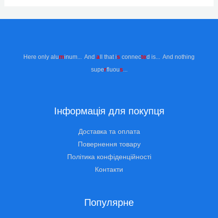
Here only alu
m
inum... And
a
ll that i
s
connec
te
d is... And nothing
supe
r
fluou
s
...
Інформація для покупця
Доставка та оплата
Повернення товару
Політика конфіденційності
Контакти
Популярне