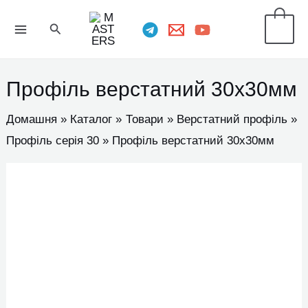
Перейти
MAIN
Пошук
0
до
MENU
вмісту
Профіль верстатний 30х30мм
Домашня
Каталог
Товари
Верстатний профіль
Профіль серія 30
Профіль верстатний 30х30мм
Профіль
верстатний
30х30мм
кількість