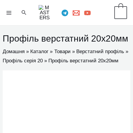
Перейти
MAIN
Пошук
0
до
MENU
вмісту
Профіль верстатний 20х20мм
Домашня
Каталог
Товари
Верстатний профіль
Профіль серія 20
Профіль верстатний 20х20мм
Профіль
верстатний
20х20мм
кількість