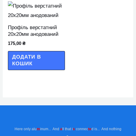
Профіль верстатний
20х20мм анодований
175,00
₴
ДОДАТИ В
КОШИК
Here only alu
m
inum... And
a
ll that i
s
connec
te
d is... And nothing