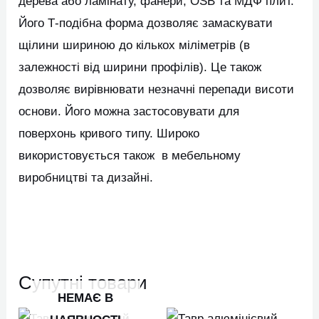
дерева або ламінату, фанери, OSB та МДФ плит.
Його Т-подібна форма дозволяє замаскувати
щілини шириною до кількох міліметрів (в
залежності від ширини профілів). Це також
дозволяє вирівнювати незначні перепади висоти
основи. Його можна застосовувати для
поверхонь кривого типу. Широко
використовується також в мебельному
виробництві та дизайні.
Супутні товари
НЕМАЄ В
Цей
Цей