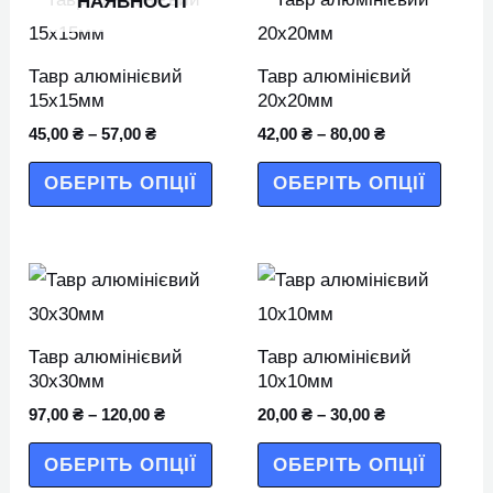
НАЯВНОСТІ
товар
товар
має
має
Тавр алюмінієвий
Тавр алюмінієвий
кілька
кілька
15х15мм
20х20мм
варіантів.
варіан
45,00
₴
–
57,00
₴
42,00
₴
–
80,00
₴
Параметри
Парам
ОБЕРІТЬ ОПЦІЇ
ОБЕРІТЬ ОПЦІЇ
можна
можн
вибрати
вибра
на
на
Цей
Цей
сторінці
сторін
товар
товар
товару
товар
має
має
Тавр алюмінієвий
Тавр алюмінієвий
кілька
кілька
30х30мм
10х10мм
варіантів.
варіан
97,00
₴
–
120,00
₴
20,00
₴
–
30,00
₴
Параметри
Парам
ОБЕРІТЬ ОПЦІЇ
ОБЕРІТЬ ОПЦІЇ
можна
можн