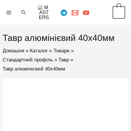
Перейти
MAIN
Пошук
0
до
MENU
вмісту
Тавр алюмінієвий 40х40мм
Домашня
Каталог
Товари
Стандартний профіль
Тавр
Тавр алюмінієвий 40х40мм
Тавр
алюмінієвий
40х40мм
кількість