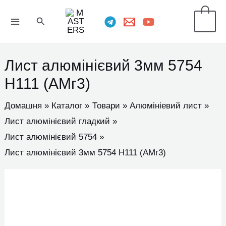
Перейти
MAIN
Пошук
0
до
MENU
вмісту
Лист алюмінієвий 3мм 5754
H111 (АМг3)
Домашня
Каталог
Товари
Алюмініевий лист
Лист алюмінієвий гладкий
Лист алюмінієвий 5754
Лист алюмінієвий 3мм 5754 H111 (АМг3)
Лист
алюмінієвий
3мм