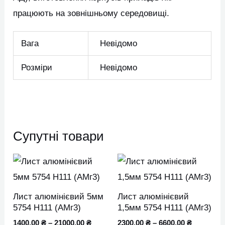
працюють на зовнішньому середовищі.
Вага
Невідомо
Розміри
Невідомо
Супутні товари
Цей
Цей
товар
товар
має
має
Лист алюмінієвий 5мм
Лист алюмінієвий
кілька
кілька
5754 H111 (АМг3)
1,5мм 5754 H111 (АМг3)
варіантів.
варіан
1400,00
₴
–
21000,00
₴
2300,00
₴
–
6600,00
₴